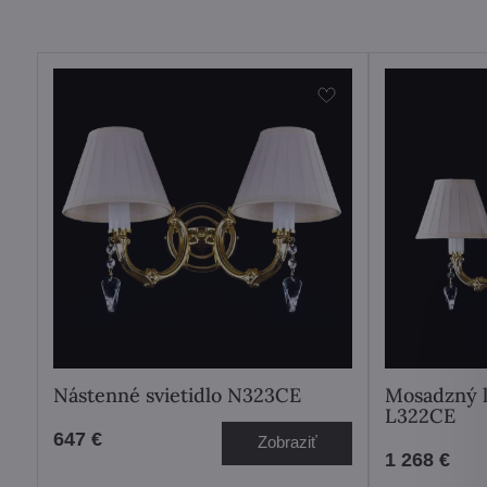
Nástenné svietidlo N323CE
Mosadzný l
L322CE
647 €
Zobraziť
1 268 €