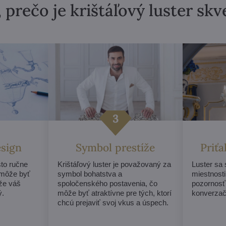
 prečo je krištáľový luster sk
esign
Symbol prestíže
Priť
sto ručne
Krištáľový luster je považovaný za
Luster sa
 môže byť
symbol bohatstva a
miestnosti
 že váš
spoločenského postavenia, čo
pozornosť
ý.
môže byť atraktívne pre tých, ktorí
konverzač
chcú prejaviť svoj vkus a úspech.