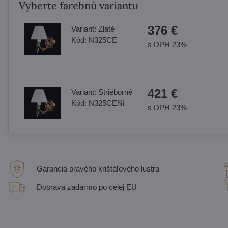
Vyberte farebnú variantu
376 €
Variant:
Zlaté
Kód:
N325CE
s DPH 23%
421 €
Variant:
Strieborné
Kód:
N325CENi
s DPH 23%
Garancia pravého krištáľového lustra
Doprava zadarmo po celej EU