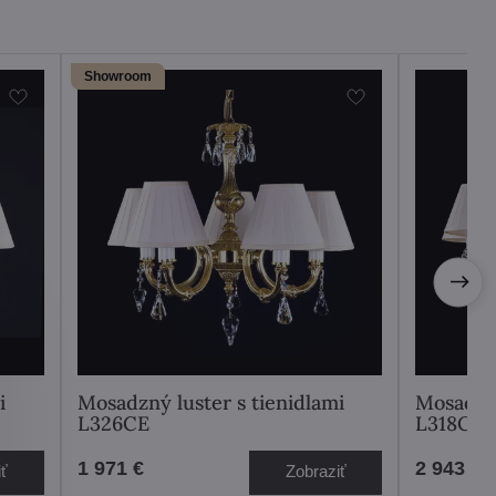
Showroom
i
Mosadzný luster s tienidlami
Mosadzný
L326CE
L318CE
1 971 €
2 943 €
iť
Zobraziť