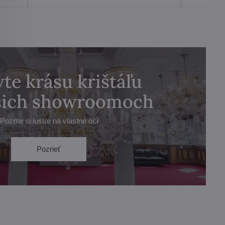
te krásu krištáľu
ašich showroomoch
Pozrite si lustre na vlastné oči
Pozrieť