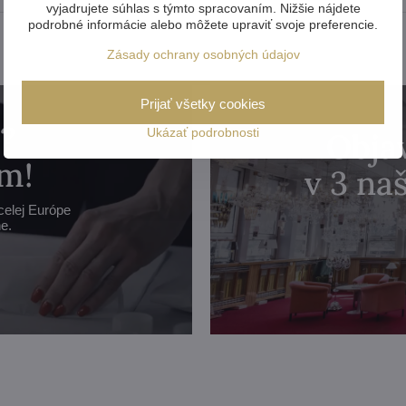
vyjadrujete súhlas s týmto spracovaním. Nižšie nájdete
podrobné informácie alebo môžete upraviť svoje preferencie.
Zásady ochrany osobných údajov
Prijať všetky cookies
?
Ukázať podrobnosti
Objav
m!
v 3 n
celej Európe
e.