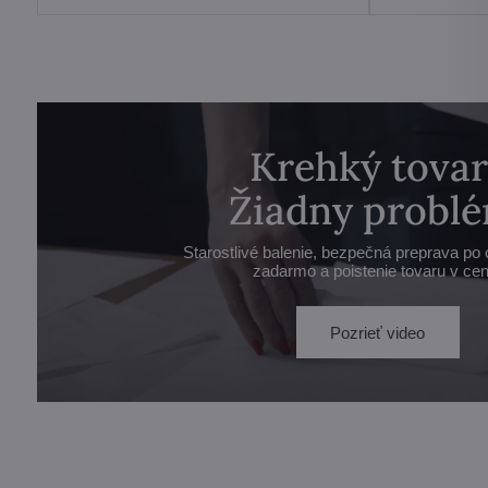
Krehký tovar
Žiadny problé
Starostlivé balenie, bezpečná preprava po 
zadarmo a poistenie tovaru v cen
Pozrieť video