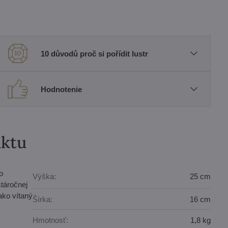
10 důvodů proč si pořídit lustr
Hodnotenie
uktu
o
Výška:
25 cm
stáročnej
ako vítaný
Šírka:
16 cm
Hmotnosť:
1,8 kg