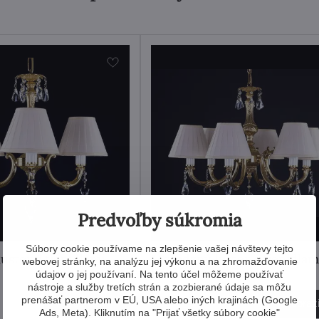
Predvoľby súkromia
Súbory cookie používame na zlepšenie vašej návštevy tejto
uster s tienidlami
Mosadzný luster s tienidlam
webovej stránky, na analýzu jej výkonu a na zhromažďovanie
L321CE
údajov o jej používaní. Na tento účel môžeme používať
nástroje a služby tretích strán a zozbierané údaje sa môžu
prenášať partnerom v EÚ, USA alebo iných krajinách (Google
2 269 €
Zobraziť
Zobraz
Ads, Meta). Kliknutím na "Prijať všetky súbory cookie"