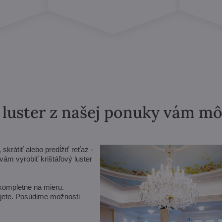
ý luster z našej ponuky vám m
krátiť alebo predĺžiť reťaz -
m vyrobiť krištáľový luster
 kompletne na mieru.
vujete. Posúdime možnosti