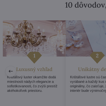
10 dôvodov,
Luxusný vzhľad
Unikátny d
Krištáľový luster okamžite dodá
Krištáľové lustre sú ča
miestnosti nádych elegancie a
vyrábané a každý kus
sofistikovanosti, čo zvýši prestíž
originálny, čo zaisťuje,
akéhokoľvek priestoru.
interiér bude výnimočn