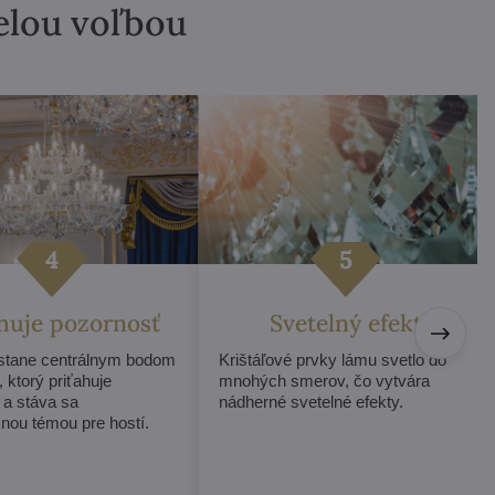
velou voľbou
ahuje pozornosť
Svetelný efekt
 stane centrálnym bodom
Krištáľové prvky lámu svetlo do
, ktorý priťahuje
mnohých smerov, čo vytvára
 a stáva sa
nádherné svetelné efekty.
nou témou pre hostí.