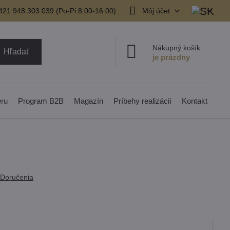
421 948 303 039 (Po-Pi 8:00-16:00)
Môj účet
Nákupný košík
Hľadať
eru
Program B2B
Magazín
Príbehy realizácií
Kontakt
Doručenia