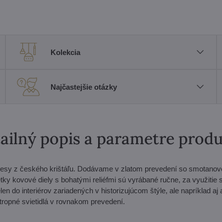
Kolekcia
Najčastejšie otázky
ailný popis a parametre prod
ovesy z českého krištáľu. Dodávame v zlatom prevedení so smotanov
šetky kovové diely s bohatými reliéfmi sú vyrábané ručne, za využitie 
en do interiérov zariadených v historizujúcom štýle, ale napríklad aj 
tropné svietidlá v rovnakom prevedení.