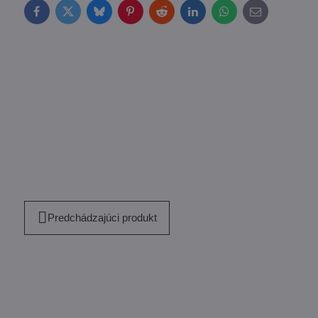
Facebook
Twitter
Bluesky
Pinterest
Reddit
LinkedIn
WhatsApp
E-
mail
Predchádzajúci produkt