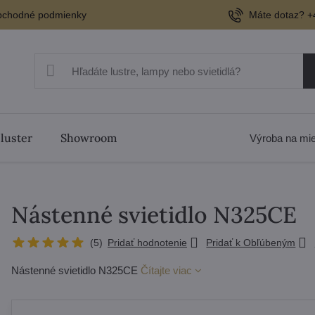
chodné podmienky
Máte dotaz? +
 luster
Showroom
Výroba na mi
Nástenné svietidlo N325CE
(
5
)
Pridať hodnotenie
Pridať k Obľúbeným
Nástenné svietidlo N325CE
Čítajte viac