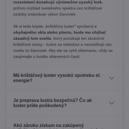
rozsvietení dosahujú výnimočne vysoký lesk
,
pričom rozklad svetelného spektra cez krištáľové
ozdoby znásobuje výkon žiaroviek.
Ak si teda kúpite „krištáľový luster" vyrobený
z
obyčajného skla alebo plastu, bude mu chýbať
zásadný lom svetla
, ktorý ponúkajú len skutočné
krištáľové ovesy - lustre sa nelesknú a nezosilňujú silu
svetla zo žiaroviek. Aby ste sa vyhli sklamaniu, vždy sa
zaujímajte o kvalitu sklenených častí.
Má krištáľový luster vysokú spotrebu el.
energie?
Je preprava lustra bezpečná? Čo ak
luster príde poškodený?
Akú záruku získam na zakúpený