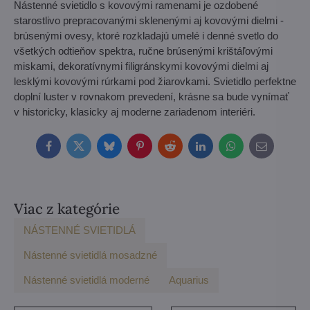
Nástenné svietidlo s kovovými ramenami je ozdobené
starostlivo prepracovanými sklenenými aj kovovými dielmi -
brúsenými ovesy, ktoré rozkladajú umelé i denné svetlo do
všetkých odtieňov spektra, ručne brúsenými krištáľovými
miskami, dekoratívnymi filigránskymi kovovými dielmi aj
lesklými kovovými rúrkami pod žiarovkami. Svietidlo perfektne
doplní luster v rovnakom prevedení, krásne sa bude vynímať
v historicky, klasicky aj moderne zariadenom interiéri.
Facebook
Twitter
Bluesky
Pinterest
Reddit
LinkedIn
WhatsApp
E-
mail
Viac z kategórie
NÁSTENNÉ SVIETIDLÁ
Nástenné svietidlá mosadzné
Nástenné svietidlá moderné
Aquarius