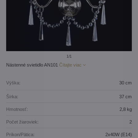
1
/1
Nástenné svietidlo AN101
Čítajte viac
Výška:
30 cm
Šírka:
37 cm
Hmotnosť:
2,8 kg
Počet žiaroviek:
2
Príkon/Pätica:
2x40W (E14)