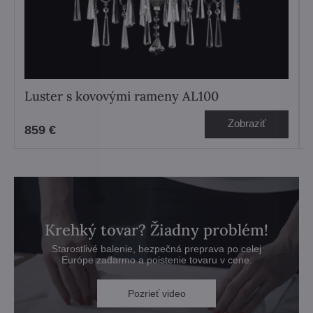
Luster s kovovými rameny AL100
Zobraziť
859 €
Krehký tovar? Žiadny problém!
Starostlivé balenie, bezpečná preprava po celej
Európe zadarmo a poistenie tovaru v cene.
Pozrieť video