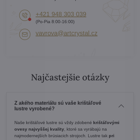
+421 948 303 039
(Po-Pia 8:00-16:00)
vavrova​@artcrystal​.cz
Najčastejšie otázky
Z akého materiálu sú vaše krištáľové
lustre vyrobené?
Naše krištáľové lustre sú vždy zdobené
krištáľovými
ovesy najvyššej kvality
, ktoré sa vyrábajú na
najmodernejších brúsiacich strojoch. Lustre tak
pri