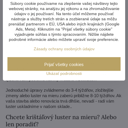
Súbory cookie používame na zlepšenie vašej návštevy tejto
webovej stránky, na analýzu jej výkonu a na zhromažďovanie
údajov o jej používaní. Na tento účel môžeme používať
nástroje a služby tretích strán a zozbierané údaje sa môžu
prenášať partnerom v EÚ, USA alebo iných krajinách (Google
Ads, Meta). Kliknutím na "Prijať všetky súbory cookie"
vyjadrujete súhlas s týmto spracovaním. Nižšie nájdete
Zmenšiť alebo zväčšiť, zmeniť ramená, zmeniť počet
podrobné informácie alebo môžete upraviť svoje preferencie.
žiaroviek, skrátiť alebo predĺžiť reťaz - možnosti sú takmer
nekonečné. A ak vám to nestačí, môžeme vám vyrobiť
Zásady ochrany osobných údajov
krištáľový luster podľa vášho návrhu.
Ak si nevyberiete z našej ponuky lustrov, vyrobíme vám luster
Prijať všetky cookies
kompletne na mieru. Potrebujeme len nákres alebo fotografiu,
Ukázať podrobnosti
ako si luster predstavujete. Posúdime možnosti výroby a do
týždňa vám pošleme návrhy vrátane vizualizácií.
Jednoduché úpravy zvládneme do 3-4 týždňov, zložitejšie
zmeny alebo luster na mieru zaberú približne 8-10 týždňov. Ak
vaša stavba alebo renovácia trvá dlhšie, nevadí - radi vám
luster uskladníme v našom sklade..
Chcete krištáľový luster na mieru? Alebo
len poradiť?