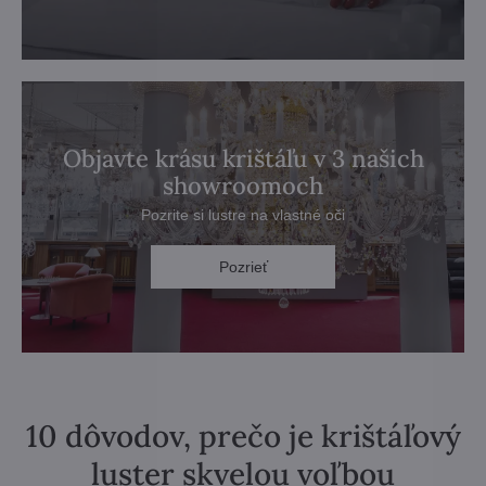
Objavte krásu krištáľu v 3 našich
showroomoch
Pozrite si lustre na vlastné oči
Pozrieť
10 dôvodov, prečo je krištáľový
luster skvelou voľbou