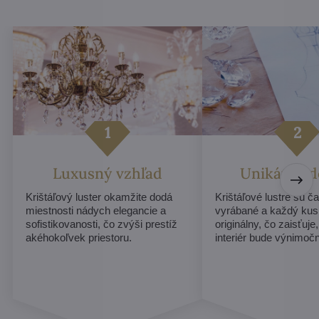
Luxusný vzhľad
Unikátny d
Krištáľový luster okamžite dodá
Krištáľové lustre sú č
miestnosti nádych elegancie a
vyrábané a každý ku
sofistikovanosti, čo zvýši prestíž
originálny, čo zaisťuje
akéhokoľvek priestoru.
interiér bude výnimoč