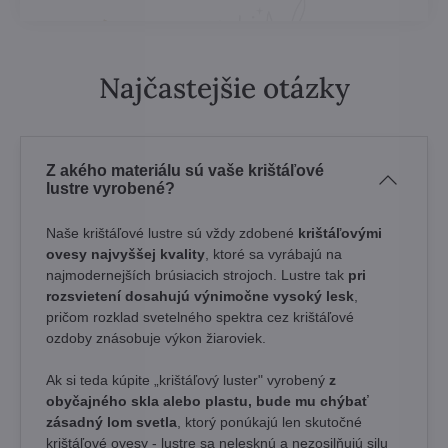
Najčastejšie otázky
Z akého materiálu sú vaše krištáľové
lustre vyrobené?
Naše krištáľové lustre sú vždy zdobené
krištáľovými
ovesy najvyššej kvality
, ktoré sa vyrábajú na
najmodernejších brúsiacich strojoch. Lustre tak
pri
rozsvietení dosahujú výnimočne vysoký lesk
,
pričom rozklad svetelného spektra cez krištáľové
ozdoby znásobuje výkon žiaroviek.
Ak si teda kúpite „krištáľový luster" vyrobený
z
obyčajného skla alebo plastu, bude mu chýbať
zásadný lom svetla
, ktorý ponúkajú len skutočné
krištáľové ovesy - lustre sa nelesknú a nezosilňujú silu