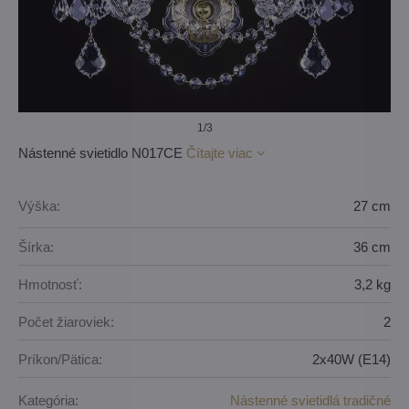
1
/3
Nástenné svietidlo N017CE
Čítajte viac
Výška:
27 cm
Šírka:
36 cm
Hmotnosť:
3,2 kg
Počet žiaroviek:
2
Príkon/Pätica:
2x40W (E14)
Kategória:
Nástenné svietidlá tradičné