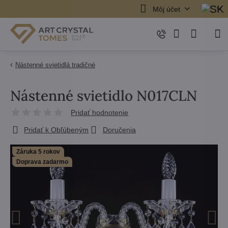
Môj účet
Nástenné svietidlá tradičné
Nástenné svietidlo N017CLN
Pridať hodnotenie
Pridať k Obľúbeným
Doručenia
Záruka 5 rokov
Doprava zadarmo