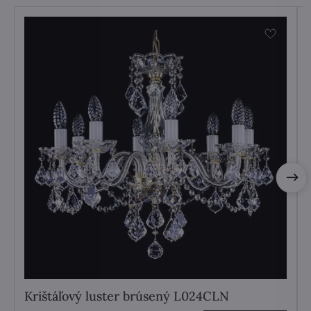
Krištáľový luster brúsený L024CLN