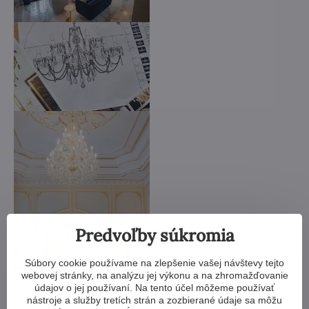
Predvoľby súkromia
Súbory cookie používame na zlepšenie vašej návštevy tejto
webovej stránky, na analýzu jej výkonu a na zhromažďovanie
Zmenšiť alebo zväčšiť, zmeniť ramená, zmeniť počet
údajov o jej používaní. Na tento účel môžeme používať
žiaroviek, skrátiť alebo predĺžiť reťaz - možnosti sú takmer
nástroje a služby tretích strán a zozbierané údaje sa môžu