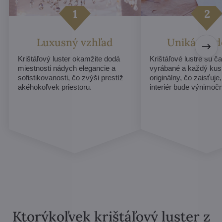
Luxusný vzhľad
Unikátny d
Krištáľový luster okamžite dodá
Krištáľové lustre sú č
miestnosti nádych elegancie a
vyrábané a každý ku
sofistikovanosti, čo zvýši prestíž
originálny, čo zaisťuje
akéhokoľvek priestoru.
interiér bude výnimoč
Ktorýkoľvek krištáľový luster z