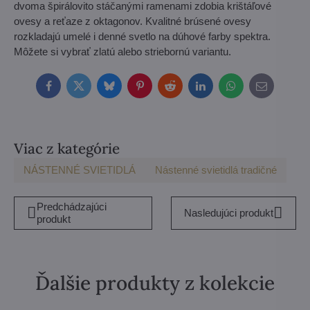
dvoma špirálovito stáčanými ramenami zdobia krištáľové
ovesy a reťaze z oktagonov. Kvalitné brúsené ovesy
rozkladajú umelé i denné svetlo na dúhové farby spektra.
Môžete si vybrať zlatú alebo striebornú variantu.
Facebook
Twitter
Bluesky
Pinterest
Reddit
LinkedIn
WhatsApp
E-
mail
Viac z kategórie
NÁSTENNÉ SVIETIDLÁ
Nástenné svietidlá tradičné
Predchádzajúci
Nasledujúci produkt
produkt
Ďalšie produkty z kolekcie