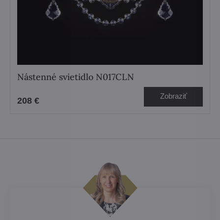
Nástenné svietidlo N017CLN
Zobraziť
208 €