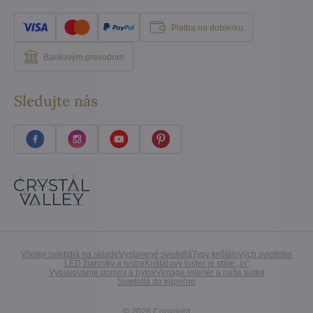
Platba na dobierku
Bankovým prevodom
Sledujte nás
Všetky svietidlá na sklade
Vystavené svietidlá
Typy krištálových svietidiel
LED žiarovky a lustre
Krištáľový luster je stále „in“
Vybavovanie domov a bytov
Vintage interiér a naše lustre
Svietidlá do kúpeľne
©
2026
Copyright